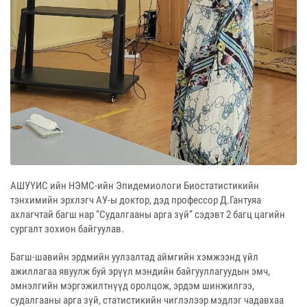
АШУҮИС ийн НЭМС-ийн Эпидемиологи Биостатистикийн
тэнхимийн эрхлэгч АУ-ы доктор, дэд профессор Д.Гантуяа
ахлагчтай багш нар “Судалгааны арга зүй” сэдэвт 2 багц цагийн
сургалт зохион байгуулав.
Багш-шавийн эрдмийн уулзалтад аймгийн хэмжээнд үйл
ажиллагаа явуулж буй эрүүл мэндийн байгууллагуудын эмч,
эмнэлгийн мэргэжилтнүүд оролцож, эрдэм шинжилгээ,
судалгааны арга зүй, статистикийн чиглэлээр мэдлэг чадавхаа