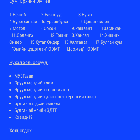
Cум, Өрхийн ЭМТөв
1.
Баян-Агт
2.
Баяннуур
3.
Бугат
4.
Бүрэгхангай
5.Гурванбулаг 6.
Дашинчилэн
7.
Могод
8.
Орхон
9.
Рашаант
10.
Сайхан
11.
Сэлэнгэ
12.
Тэшиг
13.
Хангал
14.
Хишиг-
Өндөр
15.
Хутаг-Өндөр
16.
Хялганат
17.Булган сум
-
"Эмийн цэцэглэн" ӨЭМТ
"Цоожэд" ӨЭМТ
Чухал холбоосууд
МУЗГазар
Эрүүл мэндийн яам
Эрүүл мэндийн хөгжлийн төв
Эрүүл мэндийн даатгалын ерөнхий газар
Булган нэгдсэн эмнэлэг
Булган аймгийн ЗДТГ
Ковид-19
Холбогдох