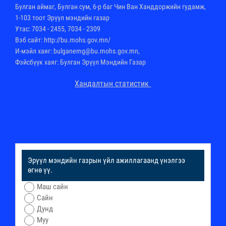
Булган аймаг, Булган сум, 6-р баг Чин Ван Ханддоржийн гудамж,
1-103 тоот Эрүүл мэндийн газар
Утас: 7034 - 2455, 7034 - 2309
Вэб сайт:
http://bu.mohs.gov.mn
/
И-мэйл хаяг: bulganemg@bu.mohs.gov.mn,
Фэйсбүүк хаяг: Булган Эрүүл Мэндийн Газар
Хандалтын статистик
Эрүүл мэндийн газрын үйл ажиллагаанд үнэлгээ
өгнө үү.
Маш сайн
Сайн
Дунд
Муу