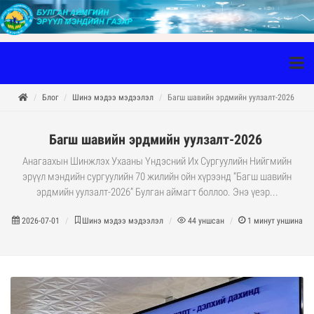
Блог
Шинэ мэдээ мэдээлэл
Багш шавийн эрдмийн уулзалт-2026
Багш шавийн эрдмийн уулзалт-2026
Анагаахын Шинжлэх Ухааны Үндэсний Их Сургуулийн Нийгмийн
эрүүл мэндийн сургуулийн 70 жилийн ойн хүрээнд “Багш шавийн
эрдмийн уулзалт-2026” Булган аймагт боллоо. Энэ үеэр...
2026-07-01
Шинэ мэдээ мэдээлэл
44
уншсан
1
минут уншина