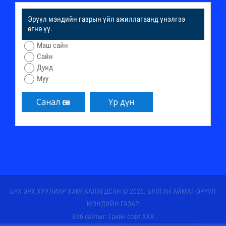
Эрүүл мэндийн газрын үйл ажиллагаанд үнэлгээ
өгнө үү.
Маш сайн
Сайн
Дунд
Муу
БҮХ ЭРХ ХУУЛИАР ХАМГААЛАГДСАН © 2026. БУЛГАН АЙМАГ-ЭРҮҮЛ
МЭНДИЙН ГАЗАР
Вэб сайт
ыг:
Грийн софт ХХК