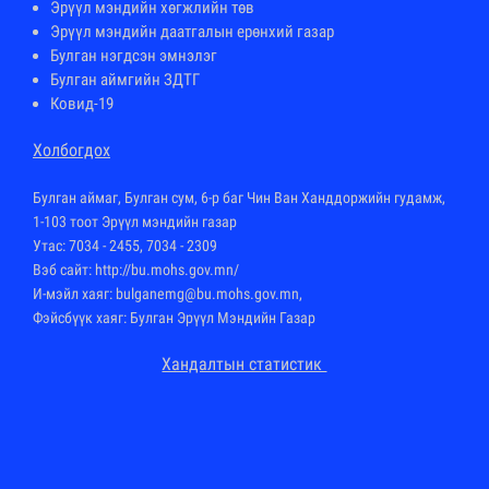
Эрүүл мэндийн хөгжлийн төв
Эрүүл мэндийн даатгалын ерөнхий газар
Булган нэгдсэн эмнэлэг
Булган аймгийн ЗДТГ
Ковид-19
Холбогдох
Булган аймаг, Булган сум, 6-р баг Чин Ван Ханддоржийн гудамж,
1-103 тоот Эрүүл мэндийн газар
Утас: 7034 - 2455, 7034 - 2309
Вэб сайт:
http://bu.mohs.gov.mn
/
И-мэйл хаяг: bulganemg@bu.mohs.gov.mn,
Фэйсбүүк хаяг: Булган Эрүүл Мэндийн Газар
Хандалтын статистик