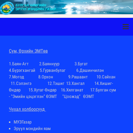
Cум, Өрхийн ЭМТөв
1.
Баян-Агт
2.
Баяннуур
3.
Бугат
4.
Бүрэгхангай
5.Гурванбулаг 6.
Дашинчилэн
7.
Могод
8.
Орхон
9.
Рашаант
10.
Сайхан
11.
Сэлэнгэ
12.
Тэшиг
13.
Хангал
14.
Хишиг-
Өндөр
15.
Хутаг-Өндөр
16.
Хялганат
17.Булган сум
-
"Эмийн цэцэглэн" ӨЭМТ
"Цоожэд" ӨЭМТ
Чухал холбоосууд
МУЗГазар
Эрүүл мэндийн яам