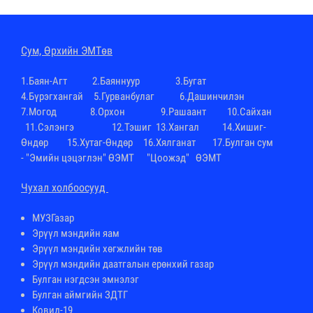
Cум, Өрхийн ЭМТөв
1.
Баян-Агт
2.
Баяннуур
3.
Бугат
4.
Бүрэгхангай
5.Гурванбулаг 6.
Дашинчилэн
7.
Могод
8.
Орхон
9.
Рашаант
10.
Сайхан
11.
Сэлэнгэ
12.
Тэшиг
13.
Хангал
14.
Хишиг-
Өндөр
15.
Хутаг-Өндөр
16.
Хялганат
17.Булган сум
-
"Эмийн цэцэглэн" ӨЭМТ
"Цоожэд" ӨЭМТ
Чухал холбоосууд
МУЗГазар
Эрүүл мэндийн яам
Эрүүл мэндийн хөгжлийн төв
Эрүүл мэндийн даатгалын ерөнхий газар
Булган нэгдсэн эмнэлэг
Булган аймгийн ЗДТГ
Ковид-19