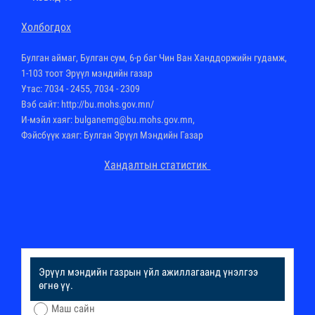
Холбогдох
Булган аймаг, Булган сум, 6-р баг Чин Ван Ханддоржийн гудамж,
1-103 тоот Эрүүл мэндийн газар
Утас: 7034 - 2455, 7034 - 2309
Вэб сайт:
http://bu.mohs.gov.mn
/
И-мэйл хаяг: bulganemg@bu.mohs.gov.mn,
Фэйсбүүк хаяг: Булган Эрүүл Мэндийн Газар
Хандалтын статистик
Эрүүл мэндийн газрын үйл ажиллагаанд үнэлгээ
өгнө үү.
Маш сайн