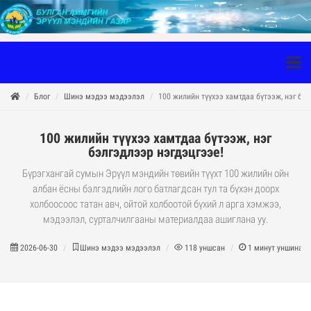
Блог
Шинэ мэдээ мэдээлэл
100 жилийн түүхээ хамтдаа бүтээж, нэг бэл
100 жилийн түүхээ хамтдаа бүтээж, нэг
бэлгэдлээр нэгдэцгээе!
Бүрэгхангай сумын Эрүүл мэндийн төвийн түүхт 100 жилийн ойн
албан ёсны бэлгэдлийн лого батлагдсан тул та бүхэн доорх
холбоосоос татан авч, ойтой холбоотой бүхий л арга хэмжээ,
мэдээлэл, сурталчилгааны материалдаа ашиглана уу.
2026-06-30
Шинэ мэдээ мэдээлэл
118
уншсан
1
минут уншина