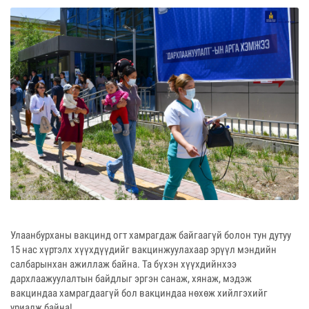
Улаанбурханы вакцинд огт хамрагдаж байгаагүй болон тун дутуу
15 нас хүртэлх хүүхдүүдийг вакцинжуулахаар эрүүл мэндийн
салбарынхан ажиллаж байна. Та бүхэн хүүхдийнхээ
дархлаажуулалтын байдлыг эргэн санаж, хянаж, мэдэж
вакциндаа хамрагдаагүй бол вакциндаа нөхөж хийлгэхийг
уриалж байна!