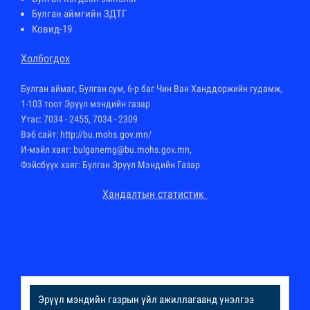
Булган аймгийн ЗДТГ
Ковид-19
Холбогдох
Булган аймаг, Булган сум, 6-р баг Чин Ван Ханддоржийн гудамж,
1-103 тоот Эрүүл мэндийн газар
Утас: 7034 - 2455, 7034 - 2309
Вэб сайт:
http://bu.mohs.gov.mn
/
И-мэйл хаяг: bulganemg@bu.mohs.gov.mn,
Фэйсбүүк хаяг: Булган Эрүүл Мэндийн Газар
Хандалтын статистик
Эрүүл мэндийн газрын үйл ажиллагаанд үнэлгээ