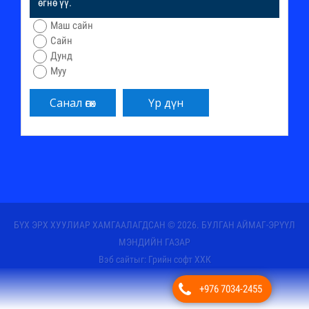
өгнө үү.
Маш сайн
Сайн
Дунд
Муу
БҮХ ЭРХ ХУУЛИАР ХАМГААЛАГДСАН © 2026. БУЛГАН АЙМАГ-ЭРҮҮЛ
МЭНДИЙН ГАЗАР
Вэб сайт
ыг:
Грийн софт ХХК
Дуудлагын төв
+976 7034-2455