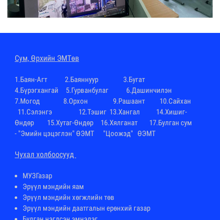
Cум, Өрхийн ЭМТөв
1.
Баян-Агт
2.
Баяннуур
3.
Бугат
4.
Бүрэгхангай
5.Гурванбулаг 6.
Дашинчилэн
7.
Могод
8.
Орхон
9.
Рашаант
10.
Сайхан
11.
Сэлэнгэ
12.
Тэшиг
13.
Хангал
14.
Хишиг-
Өндөр
15.
Хутаг-Өндөр
16.
Хялганат
17.Булган сум
-
"Эмийн цэцэглэн" ӨЭМТ
"Цоожэд" ӨЭМТ
Чухал холбоосууд
МУЗГазар
Эрүүл мэндийн яам
Эрүүл мэндийн хөгжлийн төв
Эрүүл мэндийн даатгалын ерөнхий газар
Булган нэгдсэн эмнэлэг