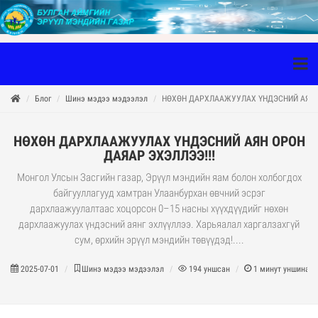
Блог
Шинэ мэдээ мэдээлэл
НӨХӨН ДАРХЛААЖУУЛАХ ҮНДЭСНИЙ АЯН О
НӨХӨН ДАРХЛААЖУУЛАХ ҮНДЭСНИЙ АЯН ОРОН
ДАЯАР ЭХЭЛЛЭЭ!!!
Монгол Улсын Засгийн газар, Эрүүл мэндийн яам болон холбогдох
байгууллагууд хамтран Улаанбурхан өвчний эсрэг
дархлаажуулалтаас хоцорсон 0–15 насны хүүхдүүдийг нөхөн
дархлаажуулах үндэсний аянг эхлүүллээ. Харьяалал харгалзахгүй
сум, өрхийн эрүүл мэндийн төвүүдэд!....
2025-07-01
Шинэ мэдээ мэдээлэл
194
уншсан
1
минут уншина