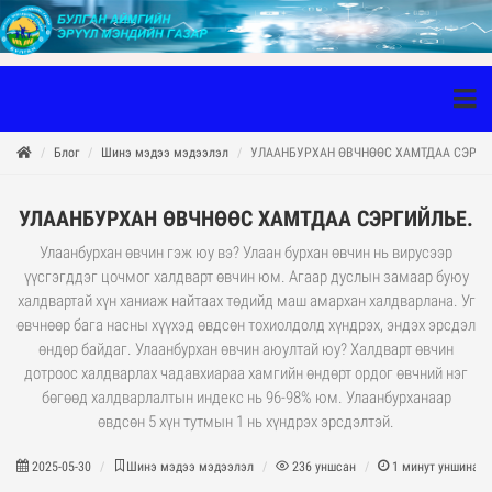
Блог
Шинэ мэдээ мэдээлэл
УЛААНБУРХАН ӨВЧНӨӨС ХАМТДАА СЭРГИ
УЛААНБУРХАН ӨВЧНӨӨС ХАМТДАА СЭРГИЙЛЬЕ.
Улаанбурхан өвчин гэж юу вэ? Улаан бурхан өвчин нь вирусээр
үүсгэгддэг цочмог халдварт өвчин юм. Агаар дуслын замаар буюу
халдвартай хүн ханиаж найтаах төдийд маш амархан халдварлана. Уг
өвчнөөр бага насны хүүхэд өвдсөн тохиолдолд хүндрэх, эндэх эрсдэл
өндөр байдаг. Улаанбурхан өвчин аюултай юу? Халдварт өвчин
дотроос халдварлах чадавхиараа хамгийн өндөрт ордог өвчний нэг
бөгөөд халдварлалтын индекс нь 96-98% юм. Улаанбурханаар
өвдсөн 5 хүн тутмын 1 нь хүндрэх эрсдэлтэй.
2025-05-30
Шинэ мэдээ мэдээлэл
236
уншсан
1
минут уншина