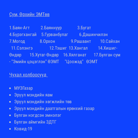
Cум, Өрхийн ЭМТөв
1.
Баян-Агт
2.
Баяннуур
3.
Бугат
4.
Бүрэгхангай
5.Гурванбулаг 6.
Дашинчилэн
7.
Могод
8.
Орхон
9.
Рашаант
10.
Сайхан
11.
Сэлэнгэ
12.
Тэшиг
13.
Хангал
14.
Хишиг-
Өндөр
15.
Хутаг-Өндөр
16.
Хялганат
17.Булган сум
-
"Эмийн цэцэглэн" ӨЭМТ
"Цоожэд" ӨЭМТ
Чухал холбоосууд
МУЗГазар
Эрүүл мэндийн яам
Эрүүл мэндийн хөгжлийн төв
Эрүүл мэндийн даатгалын ерөнхий газар
Булган нэгдсэн эмнэлэг
Булган аймгийн ЗДТГ
Ковид-19