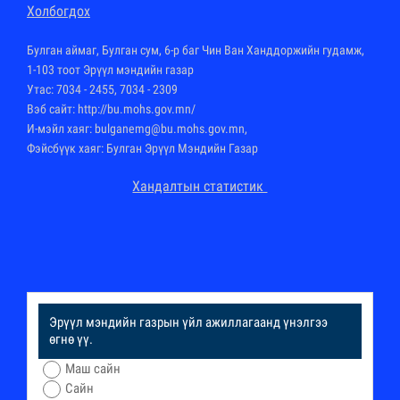
Холбогдох
Булган аймаг, Булган сум, 6-р баг Чин Ван Ханддоржийн гудамж,
1-103 тоот Эрүүл мэндийн газар
Утас: 7034 - 2455, 7034 - 2309
Вэб сайт:
http://bu.mohs.gov.mn
/
И-мэйл хаяг: bulganemg@bu.mohs.gov.mn,
Фэйсбүүк хаяг: Булган Эрүүл Мэндийн Газар
Хандалтын статистик
Эрүүл мэндийн газрын үйл ажиллагаанд үнэлгээ
өгнө үү.
Маш сайн
Сайн