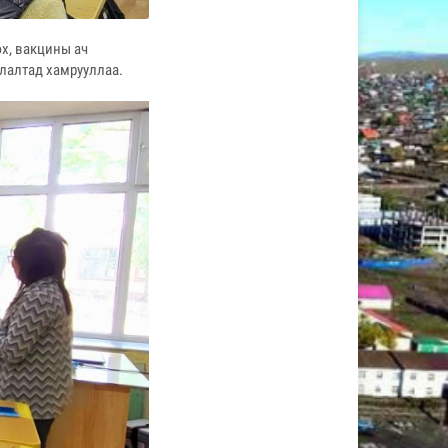
х, вакцины ач
лалтад хамрууллаа.