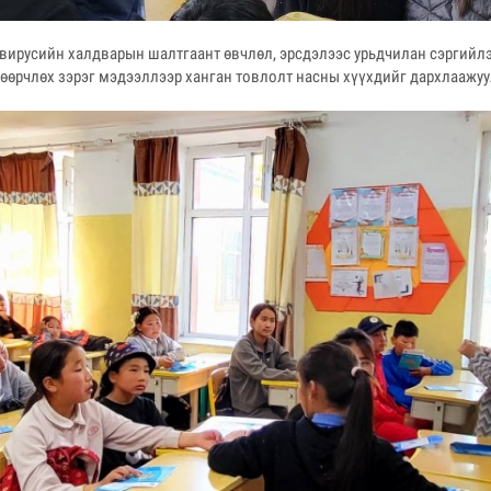
вирусийн халдварын шалтгаант өвчлөл, эрсдэлээс урьдчилан сэргийлэ
 өөрчлөх зэрэг мэдээллээр ханган товлолт насны хүүхдийг дархлаажуу