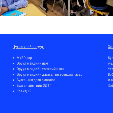
Чухал холбоосууд
Хо
МУЗГазар
Бул
Эрүүл мэндийн яам
гуд
Эрүүл мэндийн хөгжлийн төв
Ута
Эрүүл мэндийн даатгалын ерөнхий газар
Вэб
Булган нэгдсэн эмнэлэг
И-
Булган аймгийн ЗДТГ
Фэ
Ковид-19