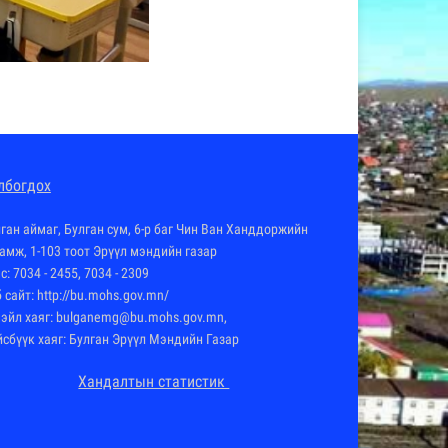
лбогдох
ган аймаг, Булган сум, 6-р баг Чин Ван Ханддоржийн
амж, 1-103 тоот Эрүүл мэндийн газар
с: 7034 - 2455, 7034 - 2309
 сайт:
http://bu.mohs.gov.mn
/
мэйл хаяг: bulganemg@bu.mohs.gov.mn,
йсбүүк хаяг: Булган Эрүүл Мэндийн Газар
Хандалтын статистик