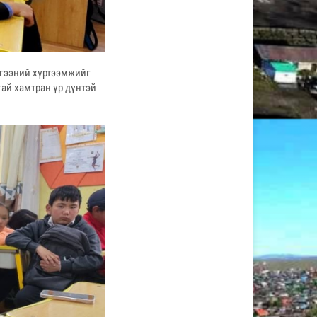
лгээний хүртээмжийг
тай хамтран үр дүнтэй