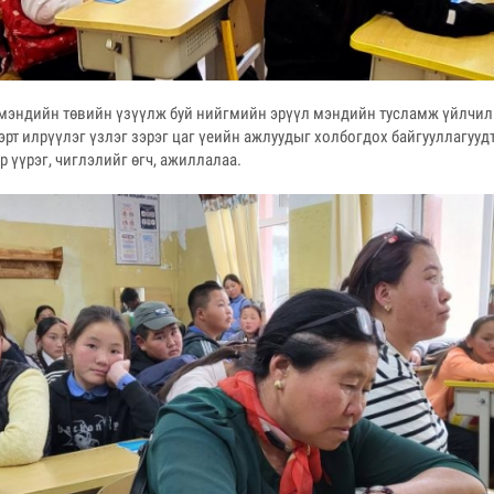
 мэндийн төвийн үзүүлж буй нийгмийн эрүүл мэндийн тусламж үйлчи
эрт илрүүлэг үзлэг зэрэг цаг үеийн ажлуудыг холбогдох байгууллагууд
р үүрэг, чиглэлийг өгч, ажиллалаа.