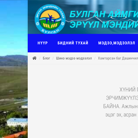
НҮҮР
БИДНИЙ ТУХАЙ
МЭДЭЭ,МЭДЭЭЛЭЛ
Блог
Шинэ мэдээ мэдээлэл
Хамтарсан баг Дашинчил
ХҮНИЙ 
ЭРЧИМЖҮҮЛЭ
БАЙНА. Ажлын х
эцэг эх, асра