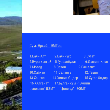
Cум, Өрхийн ЭМТөв
1.
Баян-Агт
2.
Баяннуур
3.
Бугат
4.
Бүрэгхангай
5.Гурванбулаг 6.
Дашинчилэн
7.
Могод
8.
Орхон
9.
Рашаант
10.
Сайхан
11.
Сэлэнгэ
12.
Тэшиг
13.
Хангал
14.
Хишиг-Өндөр
15.
Хутаг-Өндөр
16.
Хялганат
17.Булган сум -
"Эмийн
цэцэглэн" ӨЭМТ
"Цоожэд" ӨЭМТ