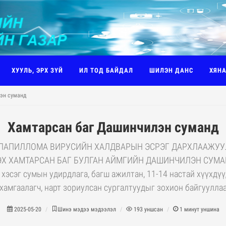
ХУУЛЬ, ЭРХ ЗҮЙ
ИЛ ТОД БАЙДАЛ
ШИЛЭН ДАНС
ХЯН
эн суманд
Хамтарсан баг Дашинчилэн суманд
ПАПИЛЛОМА ВИРУСИЙН ХАЛДВАРЫН ЭСРЭГ ДАРХЛААЖУ
Х ХАМТАРСАН БАГ БУЛГАН АЙМГИЙН ДАШИНЧИЛЭН СУМ
эсэг сумын удирдлага, багш ажилтан, 11-14 настай хүүхдү
н хамгаалагч, нарт зориулсан сургалтуудыг зохион байгууллаа.
2025-05-20
Шинэ мэдээ мэдээлэл
193
уншсан
1
минут уншина