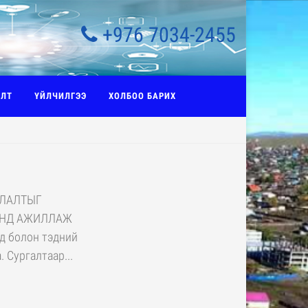
+976 7034-2455
АЛТ
ҮЙЛЧИЛГЭЭ
ХОЛБОО БАРИХ
УЛАЛТЫГ
АНД АЖИЛЛАЖ
үд болон тэдний
 Сургалтаар...