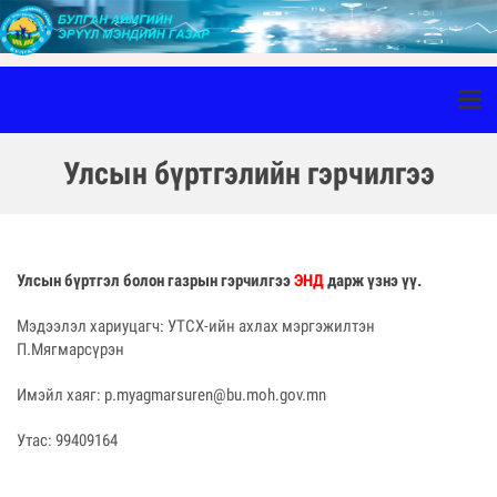
Улсын бүртгэлийн гэрчилгээ
Улсын бүртгэл болон газрын гэрчилгээ
ЭНД
дарж үзнэ үү.
Мэдээлэл хариуцагч: УТСХ-ийн ахлах мэргэжилтэн
П.Мягмарсүрэн
Имэйл хаяг: p.myagmarsuren@bu.moh.gov.mn
Утас: 99409164