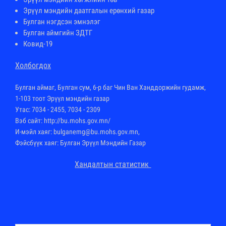
Эрүүл мэндийн даатгалын ерөнхий газар
Булган нэгдсэн эмнэлэг
Булган аймгийн ЗДТГ
Ковид-19
Холбогдох
Булган аймаг, Булган сум, 6-р баг Чин Ван Ханддоржийн гудамж,
1-103 тоот Эрүүл мэндийн газар
Утас: 7034 - 2455, 7034 - 2309
Вэб сайт:
http://bu.mohs.gov.mn
/
И-мэйл хаяг: bulganemg@bu.mohs.gov.mn,
Фэйсбүүк хаяг: Булган Эрүүл Мэндийн Газар
Хандалтын статистик