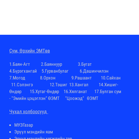
Cум, Өрхийн ЭМТөв
1.
Баян-Агт
2.
Баяннуур
3.
Бугат
4.
Бүрэгхангай
5.Гурванбулаг 6.
Дашинчилэн
7.
Могод
8.
Орхон
9.
Рашаант
10.
Сайхан
11.
Сэлэнгэ
12.
Тэшиг
13.
Хангал
14.
Хишиг-
Өндөр
15.
Хутаг-Өндөр
16.
Хялганат
17.Булган сум
-
"Эмийн цэцэглэн" ӨЭМТ
"Цоожэд" ӨЭМТ
Чухал холбоосууд
МУЗГазар
Эрүүл мэндийн яам
Эрүүл мэндийн хөгжлийн төв