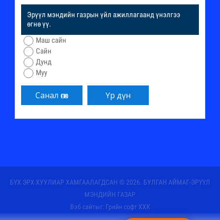
Эрүүл мэндийн газрын үйл ажиллагаанд үнэлгээ
өгнө үү.
Маш сайн
Сайн
Дунд
Муу
БҮХ ЭРХ ХУУЛИАР ХАМГААЛАГДСАН © 2026. БУЛГАН АЙМАГ-ЭРҮҮЛ
МЭНДИЙН ГАЗАР
Вэб сайт
ыг:
Грийн софт ХХК